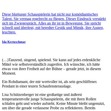
Diese blutjunge Schauspielerin hat nicht nur komödiantisches
Talent. Sie vermag regelrecht zu fliegen. Dieser Eindruck verstärkt
sich im Zwiegespräch. Alles an ihr ist in Bewegung, Sie spricht
schnell und überlegt, mit beredter Gestik und Mimik, ihre Augen,
leuchten.
Ida Kretzschmar
(…)Tanzend, singend, spielend. Sie kann auf jedes erdenkliche
Mittel wie selbstverständlich zugreifen. Ich wünschte, ich hätte
etwas von ihrer Freiheit auf der Bühne – gerade jetzt, in diesem
Moment.
Ein Rohdiamant, der mir wertvoller ist, als sein geschliffenes
Pendant in einer teuren Schaufensterauslage.
Lisa Schützenberger ist eine großartige und äußerst
temperamentvolle junge Schauspielerin, die mit ihren Rollen
schlafen geht und wieder aufsteht. Keine Minute bleibt ungenutzt,
um über die gerade verlassene Probe zu reflektieren. Bereits