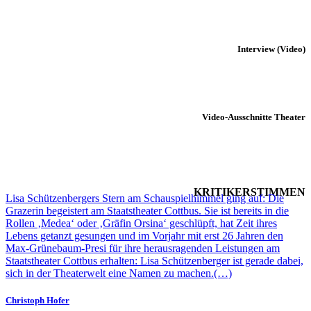
Interview (Video)
Video-Ausschnitte Theater
KRITIKERSTIMMEN
Lisa Schützenbergers Stern am Schauspielhimmel ging auf: Die
Grazerin begeistert am Staatstheater Cottbus. Sie ist bereits in die
Rollen ‚Medea‘ oder ‚Gräfin Orsina‘ geschlüpft, hat Zeit ihres
Lebens getanzt gesungen und im Vorjahr mit erst 26 Jahren den
Max-Grünebaum-Presi für ihre herausragenden Leistungen am
Staatstheater Cottbus erhalten: Lisa Schützenberger ist gerade dabei,
sich in der Theaterwelt eine Namen zu machen.(…)
Christoph Hofer