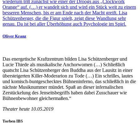
wiederum tritt zunächst wie einer der Droogs aus „Clockwork
Orange“ auf. (…) er wandelt sich und wird ein Stück weit zu einem
besseren Menschen, bis er am Ende nach der Macht greift. Lisa
Schützenberger, die die Figur spielt, zeigt diese Wandlung sehr
genau. Da ist bei aller Überhöhung auch Psychologie im Spiel.
Oliver Kranz
Das energetische Kraftzentrum bilden Lisa Schützenberger und
Lucie Thiede als musikalische Anchorwomen (…) Schließlich
quatscht Lisa Schützenberger den Buddha aus der Lausitz in einer
übersteigerten Killer-Moderarion zu Tode (…) Ein schrilles, lautes
und komisch-buntgeschecktes Bühneninferno, das schließlich in die
nächste Musiknummer mündet. Spaß an dieser infernalischen
Zerstückelung des Jenseitsbegriffs haben dabei Zusschauer wie
Bühnenbewohner gleichermaßen.“
Theater heute 10.05.2019
Torben IBS