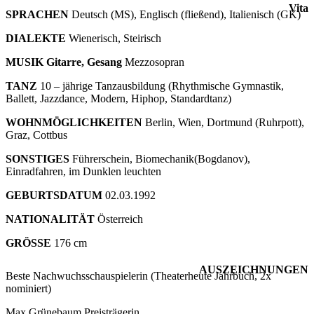
Vita
SPRACHEN
Deutsch (MS), Englisch (fließend), Italienisch (GK)
DIALEKTE
Wienerisch, Steirisch
MUSIK Gitarre, Gesang
Mezzosopran
TANZ
10 – jährige Tanzausbildung (Rhythmische Gymnastik,
Ballett, Jazzdance, Modern, Hiphop, Standardtanz)
WOHNMÖGLICHKEITEN
Berlin, Wien, Dortmund (Ruhrpott),
Graz, Cottbus
SONSTIGES
Führerschein, Biomechanik(Bogdanov),
Einradfahren, im Dunklen leuchten
GEBURTSDATUM
02.03.1992
NATIONALITÄT
Österreich
GRÖSSE
176 cm
AUSZEICHNUNGEN
Beste Nachwuchsschauspielerin (Theaterheute Jahrbuch, 2x
nominiert)
Max Grünebaum Preisträgerin