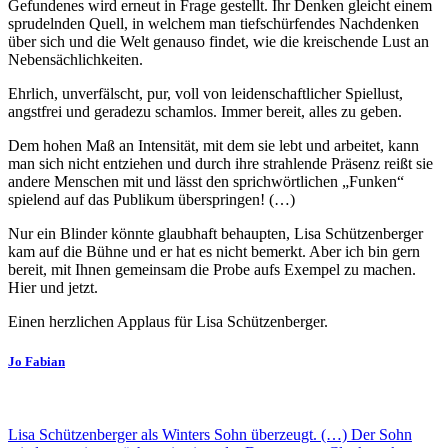
Gefundenes wird erneut in Frage gestellt. Ihr Denken gleicht einem
sprudelnden Quell, in welchem man tiefschürfendes Nachdenken
über sich und die Welt genauso findet, wie die kreischende Lust an
Nebensächlichkeiten.
Ehrlich, unverfälscht, pur, voll von leidenschaftlicher Spiellust,
angstfrei und geradezu schamlos. Immer bereit, alles zu geben.
Dem hohen Maß an Intensität, mit dem sie lebt und arbeitet, kann
man sich nicht entziehen und durch ihre strahlende Präsenz reißt sie
andere Menschen mit und lässt den sprichwörtlichen „Funken“
spielend auf das Publikum überspringen! (…)
Nur ein Blinder könnte glaubhaft behaupten, Lisa Schützenberger
kam auf die Bühne und er hat es nicht bemerkt. Aber ich bin gern
bereit, mit Ihnen gemeinsam die Probe aufs Exempel zu machen.
Hier und jetzt.
Einen herzlichen Applaus für Lisa Schützenberger.
Jo Fabian
Lisa Schützenberger als Winters Sohn überzeugt. (…) Der Sohn