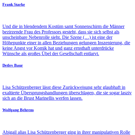
Frank Starke
Und die in blendendem Kostüm samt Sonnenschirm die Männer
bezirzende Frau des Professors gesteht, dass sie sich selbst als
unscheinbare Nebenrolle sieht. Die Szene (…) ist eine der
Höhepunkte einer in allen Beziehungen gelungen Inszenierung, die
keine Angst vor Komik hat und ganz ernsthaft unterdrücke
Wünsche als großes Übel der Gesellschaft entlarvt.
Detlev Baur
Lisa Schützenberger lässt diese Zurückweisung sehr glaubhaft in
exaltierte Übersprungshandlungen überschlagen, die sie sogar lasziv
sich an die Brust Marinellis werfen lassen.
Wolfgang Behrens
Abigail alias Lisa Schützenberger ging in ihrer manipulativen Rolle